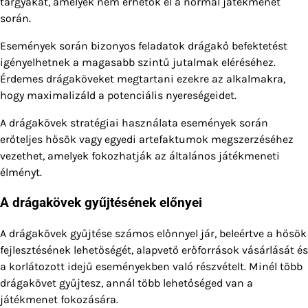
tárgyakat, amelyek nem érhetők el a normál játékmenet
során.
Események során bizonyos feladatok drágakő befektetést
igényelhetnek a magasabb szintű jutalmak eléréséhez.
Érdemes drágaköveket megtartani ezekre az alkalmakra,
hogy maximalizáld a potenciális nyereségeidet.
A drágakövek stratégiai használata események során
erőteljes hősök vagy egyedi artefaktumok megszerzéséhez
vezethet, amelyek fokozhatják az általános játékmeneti
élményt.
A drágakövek gyűjtésének előnyei
A drágakövek gyűjtése számos előnnyel jár, beleértve a hősök
fejlesztésének lehetőségét, alapvető erőforrások vásárlását és
a korlátozott idejű eseményekben való részvételt. Minél több
drágakövet gyűjtesz, annál több lehetőséged van a
játékmenet fokozására.