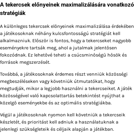
A tekercsek előnyeinek maximalizálására vonatkozó
stratégiák
A különleges tekercsek előnyeinek maximalizálása érdekében
a játékosoknak néhány kulcsfontosságú stratégiát kell
alkalmazniuk. Először is fontos, hogy a tekercseket nagyobb
eseményekre tartsák meg, ahol a jutalmak jelentősen
fokozódnak. Ez lehetővé teheti a csúcsminőségű hősök és
források megszerzését.
Továbbá, a játékosoknak érdemes részt venniük közösségi
megbeszéléseken vagy követniük útmutatókat, hogy
megtudják, mikor a legjobb használni a tekercseiket. A játék
közösségével való kapcsolattartás betekintést nyújthat a
közelgő eseményekbe és az optimális stratégiákba.
Végül a játékosoknak nyomon kell követniük a tekercseik
készletét, és prioritást kell adniuk a használatuknak a
jelenlegi szükségleteik és céljaik alapján a játékban.