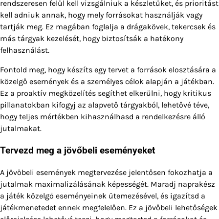
rendszeresen felül kell vizsgálniuk a készletüket, és prioritást
kell adniuk annak, hogy mely forrásokat használják vagy
tartják meg. Ez magában foglalja a drágakövek, tekercsek és
más tárgyak kezelését, hogy biztosítsák a hatékony
felhasználást.
Fontold meg, hogy készíts egy tervet a források elosztására a
közelgő események és a személyes célok alapján a játékban.
Ez a proaktív megközelítés segíthet elkerülni, hogy kritikus
pillanatokban kifogyj az alapvető tárgyakból, lehetővé téve,
hogy teljes mértékben kihasználhasd a rendelkezésre álló
jutalmakat.
Tervezd meg a jövőbeli eseményeket
A jövőbeli események megtervezése jelentősen fokozhatja a
jutalmak maximalizálásának képességét. Maradj naprakész
a játék közelgő eseményeinek ütemezésével, és igazítsd a
játékmenetedet ennek megfelelően. Ez a jövőbeli lehetőségek