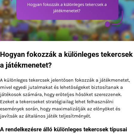
Hogyan fokozzák a különleges tekercsek
a játékmenetet?
A különleges tekercsek jelentősen fokozzák a játékmenetet,
mivel egyedi jutalmakat és lehetőségeket biztosítanak a
játékosok számára, hogy erőteljes hősöket szerezzenek.
Ezeket a tekercseket stratégiailag lehet felhasználni
események során, hogy maximalizálják az előnyöket és
javítsák az általános játék teljesítményét.
A rendelkezésre álló különleges tekercsek típusai