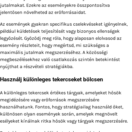
jutalmakat. Ezekre az eseményekre összpontosítva
jelentősen növelheted az erőforrásaidat.
Az események gyakran specifikus cselekvéseket igényelnek,
például küldetések teljesítését vagy bizonyos ellenségek
legyőzését. Győződj meg róla, hogy alaposan elolvasod az
esemény részleteit, hogy megértsd, mi szükséges a
maximális jutalmak megszerzéséhez. A közösségi
megbeszélésekhez való csatlakozás szintén betekintést
nyújthat a részvételi stratégiákba.
Használj különleges tekercseket bölcsen
A különleges tekercsek értékes tárgyak, amelyeket hősök
megidézésére vagy erőforrások megszerzésére
használhatunk. Fontos, hogy stratégiailag használd őket,
különösen olyan események során, amelyek megnövelt
esélyeket kínálnak ritka hősök vagy tárgyak megszerzésére.