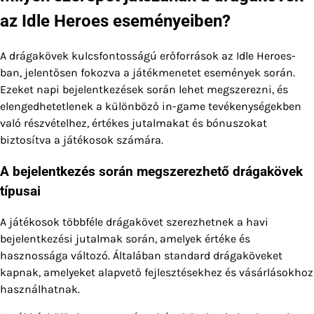
az Idle Heroes eseményeiben?
A drágakövek kulcsfontosságú erőforrások az Idle Heroes-
ban, jelentősen fokozva a játékmenetet események során.
Ezeket napi bejelentkezések során lehet megszerezni, és
elengedhetetlenek a különböző in-game tevékenységekben
való részvételhez, értékes jutalmakat és bónuszokat
biztosítva a játékosok számára.
A bejelentkezés során megszerezhető drágakövek
típusai
A játékosok többféle drágakövet szerezhetnek a havi
bejelentkezési jutalmak során, amelyek értéke és
hasznossága változó. Általában standard drágaköveket
kapnak, amelyeket alapvető fejlesztésekhez és vásárlásokhoz
használhatnak.