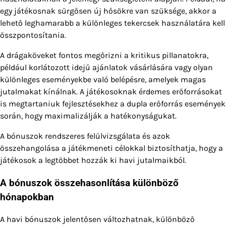
egy játékosnak sürgősen új hősökre van szüksége, akkor a
lehető leghamarabb a különleges tekercsek használatára kell
összpontosítania.
A drágaköveket fontos megőrizni a kritikus pillanatokra,
például korlátozott idejű ajánlatok vásárlására vagy olyan
különleges eseményekbe való belépésre, amelyek magas
jutalmakat kínálnak. A játékosoknak érdemes erőforrásokat
is megtartaniuk fejlesztésekhez a dupla erőforrás események
során, hogy maximalizálják a hatékonyságukat.
A bónuszok rendszeres felülvizsgálata és azok
összehangolása a játékmeneti célokkal biztosíthatja, hogy a
játékosok a legtöbbet hozzák ki havi jutalmaikból.
A bónuszok összehasonlítása különböző
hónapokban
A havi bónuszok jelentősen változhatnak, különböző