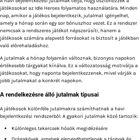
A havi bejelentkezési jutalmak célja, hogy ösztönözzék a
játékosokat az Idle Heroes folyamatos használatára. Minden
nap, amikor a játékos bejelentkezik, jutalmat igényelhet,
amely a hónap során egy sor bónuszhoz vezet. Ez a rendszer
nemcsak a rendszeres játékot népszerűsíti, hanem a
játékosok számára alapvető forrásokat is biztosít a játékban
való előrehaladáshoz.
A jutalmak a hónap folyamán változnak, bizonyos napokon
értékesebb tárgyakat kínálva. Ez a változatosság motiválja a
játékosokat, hogy naponta bejelentkezzenek, mivel várják a
jobb jutalmakat a konkrét napokon.
A rendelkezésre álló jutalmak típusai
A játékosok különféle jutalmakra számíthatnak a havi
bejelentkezési rendszerből. A gyakori jutalmak közé tartozik:
Különleges tekercsek hősök megidézésére
Drágakövek, amelyek elengedhetetlenek a tárgyak és