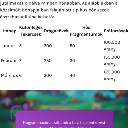
jutalmakat kínálva minden hónapban. Az alábbiakban a
közelmúlt hónapjaiban felajánlott tipikus bónuszok
összehasonlítása látható:
Különleges
Hős
Hónap
Drágakövek
Erőforráso
Tekercsek
Fragmentumok
100,000
Január
5
200
50
Arany
150,000
Február
7
250
30
Arany
120,000
Március
6
300
40
Arany