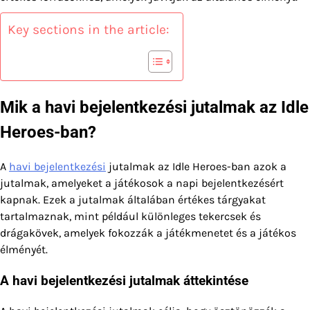
Key sections in the article:
Mik a havi bejelentkezési jutalmak az Idle
Heroes-ban?
A
havi bejelentkezési
jutalmak az Idle Heroes-ban azok a
jutalmak, amelyeket a játékosok a napi bejelentkezésért
kapnak. Ezek a jutalmak általában értékes tárgyakat
tartalmaznak, mint például különleges tekercsek és
drágakövek, amelyek fokozzák a játékmenetet és a játékos
élményét.
A havi bejelentkezési jutalmak áttekintése