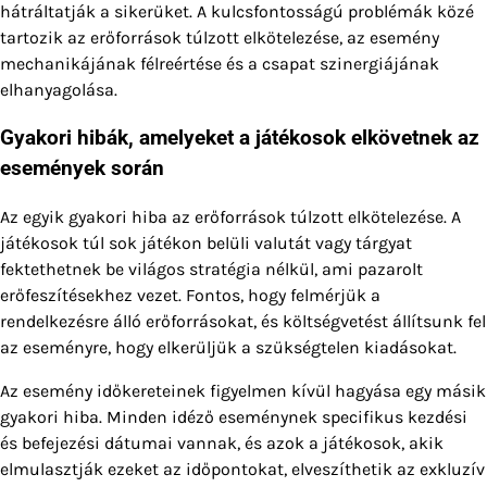
hátráltatják a sikerüket. A kulcsfontosságú problémák közé
tartozik az erőforrások túlzott elkötelezése, az esemény
mechanikájának félreértése és a csapat szinergiájának
elhanyagolása.
Gyakori hibák, amelyeket a játékosok elkövetnek az
események során
Az egyik gyakori hiba az erőforrások túlzott elkötelezése. A
játékosok túl sok játékon belüli valutát vagy tárgyat
fektethetnek be világos stratégia nélkül, ami pazarolt
erőfeszítésekhez vezet. Fontos, hogy felmérjük a
rendelkezésre álló erőforrásokat, és költségvetést állítsunk fel
az eseményre, hogy elkerüljük a szükségtelen kiadásokat.
Az esemény időkereteinek figyelmen kívül hagyása egy másik
gyakori hiba. Minden idéző eseménynek specifikus kezdési
és befejezési dátumai vannak, és azok a játékosok, akik
elmulasztják ezeket az időpontokat, elveszíthetik az exkluzív