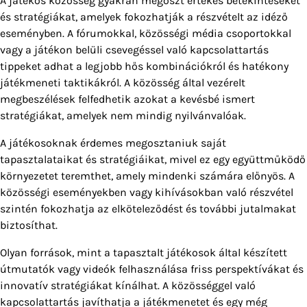
A játékos közösség gyakran megoszt értékes betekintéseket
és stratégiákat, amelyek fokozhatják a részvételt az idéző
eseményben. A fórumokkal, közösségi média csoportokkal
vagy a játékon belüli csevegéssel való kapcsolattartás
tippeket adhat a legjobb hős kombinációkról és hatékony
játékmeneti taktikákról. A közösség által vezérelt
megbeszélések felfedhetik azokat a kevésbé ismert
stratégiákat, amelyek nem mindig nyilvánvalóak.
A játékosoknak érdemes megosztaniuk saját
tapasztalataikat és stratégiáikat, mivel ez egy együttműködő
környezetet teremthet, amely mindenki számára előnyös. A
közösségi eseményekben vagy kihívásokban való részvétel
szintén fokozhatja az elköteleződést és további jutalmakat
biztosíthat.
Olyan források, mint a tapasztalt játékosok által készített
útmutatók vagy videók felhasználása friss perspektívákat és
innovatív stratégiákat kínálhat. A közösséggel való
kapcsolattartás javíthatja a játékmenetet és egy még