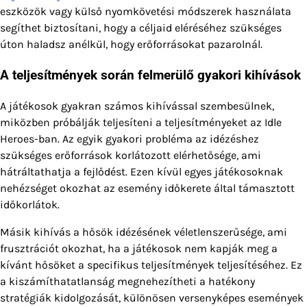
eszközök vagy külső nyomkövetési módszerek használata
segíthet biztosítani, hogy a céljaid eléréséhez szükséges
úton haladsz anélkül, hogy erőforrásokat pazarolnál.
A teljesítmények során felmerülő gyakori kihívások
A játékosok gyakran számos kihívással szembesülnek,
miközben próbálják teljesíteni a teljesítményeket az Idle
Heroes-ban. Az egyik gyakori probléma az idézéshez
szükséges erőforrások korlátozott elérhetősége, ami
hátráltathatja a fejlődést. Ezen kívül egyes játékosoknak
nehézséget okozhat az esemény időkerete által támasztott
időkorlátok.
Másik kihívás a hősök idézésének véletlenszerűsége, ami
frusztrációt okozhat, ha a játékosok nem kapják meg a
kívánt hősöket a specifikus teljesítmények teljesítéséhez. Ez
a kiszámíthatatlanság megnehezítheti a hatékony
stratégiák kidolgozását, különösen versenyképes események