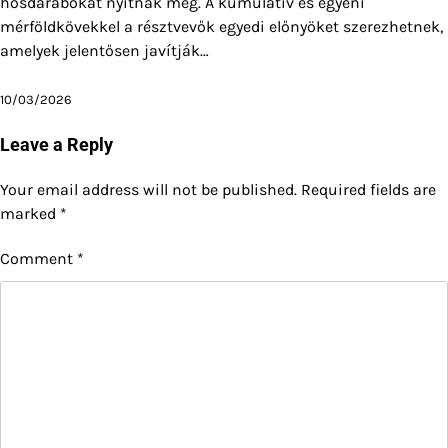
hősdarabokat nyitnak meg. A kumulatív és egyéni
mérföldkövekkel a résztvevők egyedi előnyöket szerezhetnek,
amelyek jelentősen javítják…
10/03/2026
Leave a Reply
Your email address will not be published.
Required fields are
marked
*
Comment
*