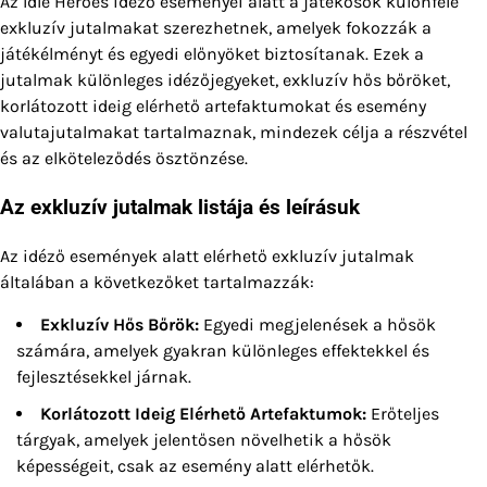
Az Idle Heroes idéző eseményei alatt a játékosok különféle
exkluzív jutalmakat szerezhetnek, amelyek fokozzák a
játékélményt és egyedi előnyöket biztosítanak. Ezek a
jutalmak különleges idézőjegyeket, exkluzív hős bőröket,
korlátozott ideig elérhető artefaktumokat és esemény
valutajutalmakat tartalmaznak, mindezek célja a részvétel
és az elköteleződés ösztönzése.
Az exkluzív jutalmak listája és leírásuk
Az idéző események alatt elérhető exkluzív jutalmak
általában a következőket tartalmazzák:
Exkluzív Hős Bőrök:
Egyedi megjelenések a hősök
számára, amelyek gyakran különleges effektekkel és
fejlesztésekkel járnak.
Korlátozott Ideig Elérhető Artefaktumok:
Erőteljes
tárgyak, amelyek jelentősen növelhetik a hősök
képességeit, csak az esemény alatt elérhetők.