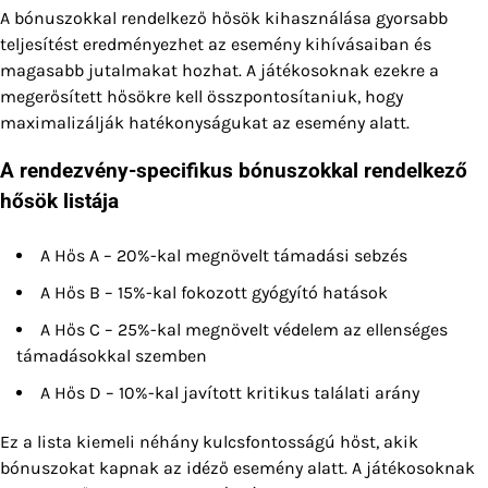
A bónuszokkal rendelkező hősök kihasználása gyorsabb
teljesítést eredményezhet az esemény kihívásaiban és
magasabb jutalmakat hozhat. A játékosoknak ezekre a
megerősített hősökre kell összpontosítaniuk, hogy
maximalizálják hatékonyságukat az esemény alatt.
A rendezvény-specifikus bónuszokkal rendelkező
hősök listája
A Hős A – 20%-kal megnövelt támadási sebzés
A Hős B – 15%-kal fokozott gyógyító hatások
A Hős C – 25%-kal megnövelt védelem az ellenséges
támadásokkal szemben
A Hős D – 10%-kal javított kritikus találati arány
Ez a lista kiemeli néhány kulcsfontosságú hőst, akik
bónuszokat kapnak az idéző esemény alatt. A játékosoknak