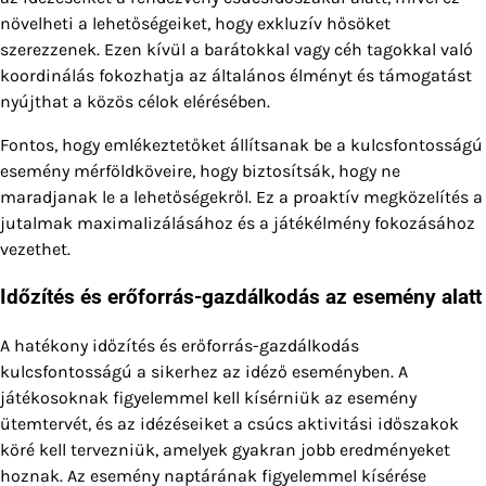
növelheti a lehetőségeiket, hogy exkluzív hősöket
szerezzenek. Ezen kívül a barátokkal vagy céh tagokkal való
koordinálás fokozhatja az általános élményt és támogatást
nyújthat a közös célok elérésében.
Fontos, hogy emlékeztetőket állítsanak be a kulcsfontosságú
esemény mérföldköveire, hogy biztosítsák, hogy ne
maradjanak le a lehetőségekről. Ez a proaktív megközelítés a
jutalmak maximalizálásához és a játékélmény fokozásához
vezethet.
Időzítés és erőforrás-gazdálkodás az esemény alatt
A hatékony időzítés és erőforrás-gazdálkodás
kulcsfontosságú a sikerhez az idéző eseményben. A
játékosoknak figyelemmel kell kísérniük az esemény
ütemtervét, és az idézéseiket a csúcs aktivitási időszakok
köré kell tervezniük, amelyek gyakran jobb eredményeket
hoznak. Az esemény naptárának figyelemmel kísérése