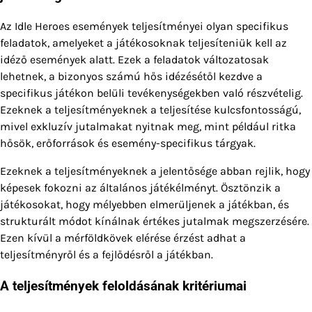
Az Idle Heroes események teljesítményei olyan specifikus
feladatok, amelyeket a játékosoknak teljesíteniük kell az
idéző események alatt. Ezek a feladatok változatosak
lehetnek, a bizonyos számú hős idézésétől kezdve a
specifikus játékon belüli tevékenységekben való részvételig.
Ezeknek a teljesítményeknek a teljesítése kulcsfontosságú,
mivel exkluzív jutalmakat nyitnak meg, mint például ritka
hősök, erőforrások és esemény-specifikus tárgyak.
Ezeknek a teljesítményeknek a jelentősége abban rejlik, hogy
képesek fokozni az általános játékélményt. Ösztönzik a
játékosokat, hogy mélyebben elmerüljenek a játékban, és
strukturált módot kínálnak értékes jutalmak megszerzésére.
Ezen kívül a mérföldkövek elérése érzést adhat a
teljesítményről és a fejlődésről a játékban.
A teljesítmények feloldásának kritériumai