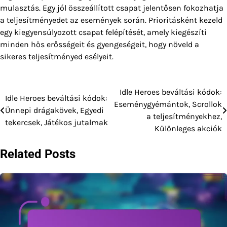
mulasztás. Egy jól összeállított csapat jelentősen fokozhatja
a teljesítményedet az események során. Prioritásként kezeld
egy kiegyensúlyozott csapat felépítését, amely kiegészíti
minden hős erősségeit és gyengeségeit, hogy növeld a
sikeres teljesítményed esélyeit.
Idle Heroes beváltási kódok:
Post
Idle Heroes beváltási kódok:
Eseménygyémántok, Scrollok
Ünnepi drágakövek, Egyedi
navigation
a teljesítményekhez,
tekercsek, Játékos jutalmak
Különleges akciók
Related Posts