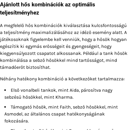
Ajánlott hős kombinációk az optimális
teljesítményhez
A megfelelő hős kombinációk kiválasztása kulcsfontosságú
a teljesítmény maximalizálásához az idéző esemény alatt. A
játékosoknak figyelembe kell venniük, hogy a hősök hogyan
egészítik ki egymás erősségeit és gyengeségeit, hogy
kiegyensúlyozott csapatot alkossanak. Például a tank hősök
kombinálása a sebző hősökkel mind tartósságot, mind
támadóerőt biztosíthat.
Néhány hatékony kombináció a következőket tartalmazza:
Első vonalbeli tankok, mint Aida, párosítva nagy
sebzésű hősökkel, mint Kharma.
Támogató hősök, mint Faith, sebző hősökkel, mint
Asmodel, az általános csapat hatékonyságának
fokozására.