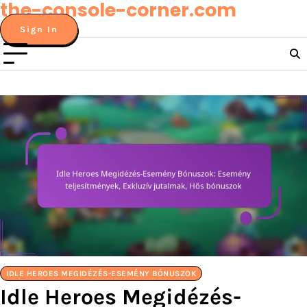
the-console-corner.com
Skip
to
Sign In
content
IDLE HEROES MEGIDÉZÉS-ESEMÉNY BÓNUSZOK
Idle Heroes Megidézés-