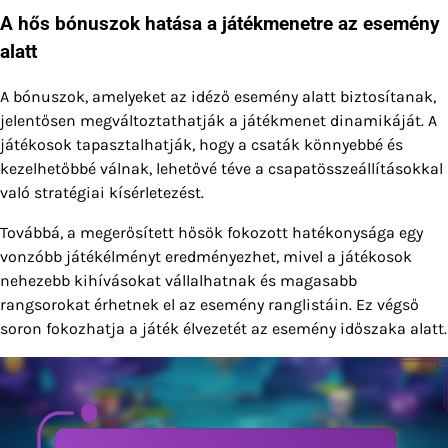
A hős bónuszok hatása a játékmenetre az esemény
alatt
A bónuszok, amelyeket az idéző esemény alatt biztosítanak,
jelentősen megváltoztathatják a játékmenet dinamikáját. A
játékosok tapasztalhatják, hogy a csaták könnyebbé és
kezelhetőbbé válnak, lehetővé téve a csapatösszeállításokkal
való stratégiai kísérletezést.
Továbbá, a megerősített hősök fokozott hatékonysága egy
vonzóbb játékélményt eredményezhet, mivel a játékosok
nehezebb kihívásokat vállalhatnak és magasabb
rangsorokat érhetnek el az esemény ranglistáin. Ez végső
soron fokozhatja a játék élvezetét az esemény időszaka alatt.