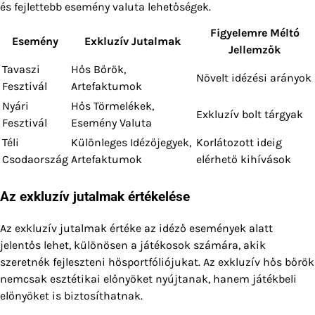
és fejlettebb esemény valuta lehetőségek.
Figyelemre Méltó
Esemény
Exkluzív Jutalmak
Jellemzők
Tavaszi
Hős Bőrök,
Növelt idézési arányok
Fesztivál
Artefaktumok
Nyári
Hős Törmelékek,
Exkluzív bolt tárgyak
Fesztivál
Esemény Valuta
Téli
Különleges Idézőjegyek,
Korlátozott ideig
Csodaország
Artefaktumok
elérhető kihívások
Az exkluzív jutalmak értékelése
Az exkluzív jutalmak értéke az idéző események alatt
jelentős lehet, különösen a játékosok számára, akik
szeretnék fejleszteni hősportfóliójukat. Az exkluzív hős bőrök
nemcsak esztétikai előnyöket nyújtanak, hanem játékbeli
előnyöket is biztosíthatnak.