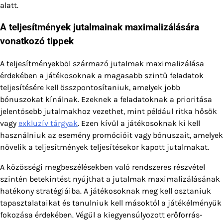
alatt.
A teljesítmények jutalmainak maximalizálására
vonatkozó tippek
A teljesítményekből származó jutalmak maximalizálása
érdekében a játékosoknak a magasabb szintű feladatok
teljesítésére kell összpontosítaniuk, amelyek jobb
bónuszokat kínálnak. Ezeknek a feladatoknak a prioritása
jelentősebb jutalmakhoz vezethet, mint például ritka hősök
vagy
exkluzív tárgyak
. Ezen kívül a játékosoknak ki kell
használniuk az esemény promócióit vagy bónuszait, amelyek
növelik a teljesítmények teljesítésekor kapott jutalmakat.
A közösségi megbeszélésekben való rendszeres részvétel
szintén betekintést nyújthat a jutalmak maximalizálásának
hatékony stratégiáiba. A játékosoknak meg kell osztaniuk
tapasztalataikat és tanulniuk kell másoktól a játékélményük
fokozása érdekében. Végül a kiegyensúlyozott erőforrás-