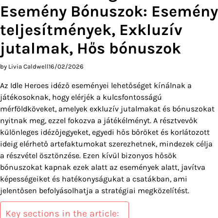
Esemény Bónuszok: Esemény
teljesítmények, Exkluzív
jutalmak, Hős bónuszok
by Livia Caldwell
16/02/2026
Az Idle Heroes idéző eseményei lehetőséget kínálnak a
játékosoknak, hogy elérjék a kulcsfontosságú
mérföldköveket, amelyek exkluzív jutalmakat és bónuszokat
nyitnak meg, ezzel fokozva a játékélményt. A résztvevők
különleges idézőjegyeket, egyedi hős bőröket és korlátozott
ideig elérhető artefaktumokat szerezhetnek, mindezek célja
a részvétel ösztönzése. Ezen kívül bizonyos hősök
bónuszokat kapnak ezek alatt az események alatt, javítva
képességeiket és hatékonyságukat a csatákban, ami
jelentősen befolyásolhatja a stratégiai megközelítést.
Key sections in the article: