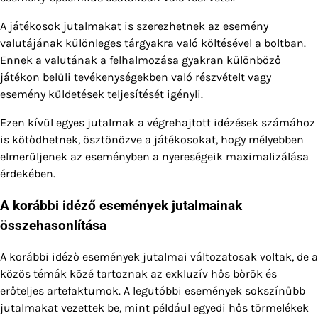
A játékosok jutalmakat is szerezhetnek az esemény
valutájának különleges tárgyakra való költésével a boltban.
Ennek a valutának a felhalmozása gyakran különböző
játékon belüli tevékenységekben való részvételt vagy
esemény küldetések teljesítését igényli.
Ezen kívül egyes jutalmak a végrehajtott idézések számához
is kötődhetnek, ösztönözve a játékosokat, hogy mélyebben
elmerüljenek az eseményben a nyereségeik maximalizálása
érdekében.
A korábbi idéző események jutalmainak
összehasonlítása
A korábbi idéző események jutalmai változatosak voltak, de a
közös témák közé tartoznak az exkluzív hős bőrök és
erőteljes artefaktumok. A legutóbbi események sokszínűbb
jutalmakat vezettek be, mint például egyedi hős törmelékek