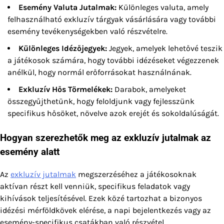
Esemény Valuta Jutalmak:
Különleges valuta, amely
felhasználható exkluzív tárgyak vásárlására vagy további
esemény tevékenységekben való részvételre.
Különleges Idézőjegyek:
Jegyek, amelyek lehetővé teszik
a játékosok számára, hogy további idézéseket végezzenek
anélkül, hogy normál erőforrásokat használnának.
Exkluzív Hős Törmelékek:
Darabok, amelyeket
összegyűjthetünk, hogy feloldjunk vagy fejlesszünk
specifikus hősöket, növelve azok erejét és sokoldalúságát.
Hogyan szerezhetők meg az exkluzív jutalmak az
esemény alatt
Az
exkluzív jutalmak
megszerzéséhez a játékosoknak
aktívan részt kell venniük, specifikus feladatok vagy
kihívások teljesítésével. Ezek közé tartozhat a bizonyos
idézési mérföldkövek elérése, a napi bejelentkezés vagy az
esemény-specifikus csatákban való részvétel.