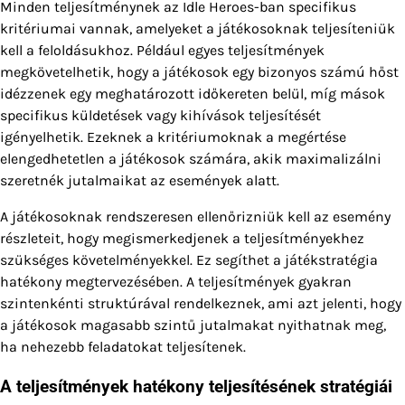
Minden teljesítménynek az Idle Heroes-ban specifikus
kritériumai vannak, amelyeket a játékosoknak teljesíteniük
kell a feloldásukhoz. Például egyes teljesítmények
megkövetelhetik, hogy a játékosok egy bizonyos számú hőst
idézzenek egy meghatározott időkereten belül, míg mások
specifikus küldetések vagy kihívások teljesítését
igényelhetik. Ezeknek a kritériumoknak a megértése
elengedhetetlen a játékosok számára, akik maximalizálni
szeretnék jutalmaikat az események alatt.
A játékosoknak rendszeresen ellenőrizniük kell az esemény
részleteit, hogy megismerkedjenek a teljesítményekhez
szükséges követelményekkel. Ez segíthet a játékstratégia
hatékony megtervezésében. A teljesítmények gyakran
szintenkénti struktúrával rendelkeznek, ami azt jelenti, hogy
a játékosok magasabb szintű jutalmakat nyithatnak meg,
ha nehezebb feladatokat teljesítenek.
A teljesítmények hatékony teljesítésének stratégiái