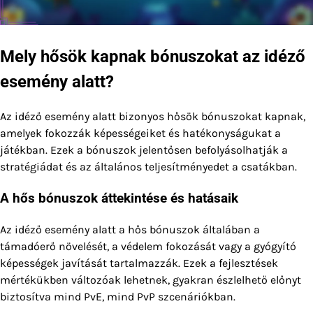
Mely hősök kapnak bónuszokat az idéző
esemény alatt?
Az idéző esemény alatt bizonyos hősök bónuszokat kapnak,
amelyek fokozzák képességeiket és hatékonyságukat a
játékban. Ezek a bónuszok jelentősen befolyásolhatják a
stratégiádat és az általános teljesítményedet a csatákban.
A hős bónuszok áttekintése és hatásaik
Az idéző esemény alatt a hős bónuszok általában a
támadóerő növelését, a védelem fokozását vagy a gyógyító
képességek javítását tartalmazzák. Ezek a fejlesztések
mértékükben változóak lehetnek, gyakran észlelhető előnyt
biztosítva mind PvE, mind PvP szcenáriókban.