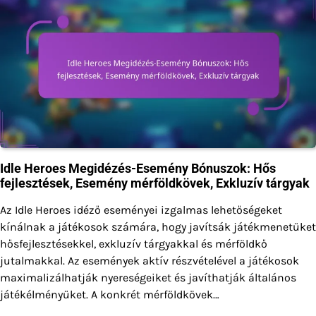
Idle Heroes Megidézés-Esemény Bónuszok: Hős
fejlesztések, Esemény mérföldkövek, Exkluzív tárgyak
Az Idle Heroes idéző eseményei izgalmas lehetőségeket
kínálnak a játékosok számára, hogy javítsák játékmenetüket
hősfejlesztésekkel, exkluzív tárgyakkal és mérföldkő
jutalmakkal. Az események aktív részvételével a játékosok
maximalizálhatják nyereségeiket és javíthatják általános
játékélményüket. A konkrét mérföldkövek…