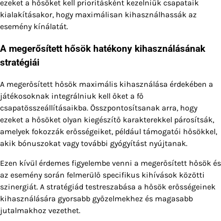
ezeket a hősöket kell prioritásként kezelniük csapataik
kialakításakor, hogy maximálisan kihasználhassák az
esemény kínálatát.
A megerősített hősök hatékony kihasználásának
stratégiái
A megerősített hősök maximális kihasználása érdekében a
játékosoknak integrálniuk kell őket a fő
csapatösszeállításaikba. Összpontosítsanak arra, hogy
ezeket a hősöket olyan kiegészítő karakterekkel párosítsák,
amelyek fokozzák erősségeiket, például támogatói hősökkel,
akik bónuszokat vagy további gyógyítást nyújtanak.
Ezen kívül érdemes figyelembe venni a megerősített hősök és
az esemény során felmerülő specifikus kihívások közötti
szinergiát. A stratégiád testreszabása a hősök erősségeinek
kihasználására gyorsabb győzelmekhez és magasabb
jutalmakhoz vezethet.