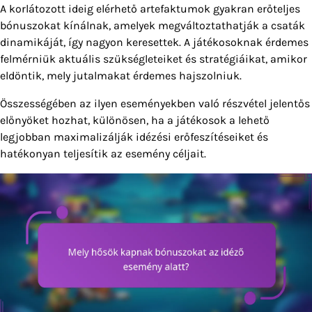
A korlátozott ideig elérhető artefaktumok gyakran erőteljes
bónuszokat kínálnak, amelyek megváltoztathatják a csaták
dinamikáját, így nagyon keresettek. A játékosoknak érdemes
felmérniük aktuális szükségleteiket és stratégiáikat, amikor
eldöntik, mely jutalmakat érdemes hajszolniuk.
Összességében az ilyen eseményekben való részvétel jelentős
előnyöket hozhat, különösen, ha a játékosok a lehető
legjobban maximalizálják idézési erőfeszítéseiket és
hatékonyan teljesítik az esemény céljait.