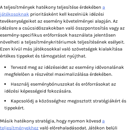
A teljesítmények hatékony teljesítése érdekében
a
játékosoknak
prioritásként kell kezelniük idézési
tevékenységeiket az esemény követelményei alapján. Az
idézésre a csúcsidőszakokban való összpontosítás vagy az
esemény-specifikus erőforrások használata jelentősen
növelheti a teljesítménykritériumok teljesítésének esélyeit.
Ezen kívül más játékosokkal való szövetségek kialakítása
értékes tippeket és támogatást nyújthat.
Tervezd meg az idézéseidet az esemény idővonalának
megfelelően a részvétel maximalizálása érdekében.
Használj eseménybónuszokat és erőforrásokat az
idézési képességeid fokozására.
Kapcsolódj a közösséghez megosztott stratégiákért és
tippekért.
Másik hatékony stratégia, hogy nyomon kövesd
a
teljesítményekhez
való előrehaladásodat. Játékon belüli