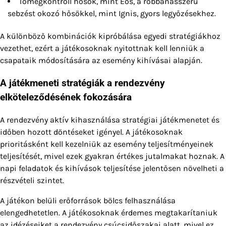
Tömegkontroll hősök, mint Eos, a robbanásszerű
sebzést okozó hősökkel, mint Ignis, gyors legyőzésekhez.
A különböző kombinációk kipróbálása egyedi stratégiákhoz
vezethet, ezért a játékosoknak nyitottnak kell lenniük a
csapataik módosítására az esemény kihívásai alapján.
A játékmeneti stratégiák a rendezvény
elköteleződésének fokozására
A rendezvény aktív kihasználása stratégiai játékmenetet és
időben hozott döntéseket igényel. A játékosoknak
prioritásként kell kezelniük az esemény teljesítményeinek
teljesítését, mivel ezek gyakran értékes jutalmakat hoznak. A
napi feladatok és kihívások teljesítése jelentősen növelheti a
részvételi szintet.
A játékon belüli erőforrások bölcs felhasználása
elengedhetetlen. A játékosoknak érdemes megtakarítaniuk
az idézéseiket a rendezvény csúcsidőszakai alatt, mivel ez