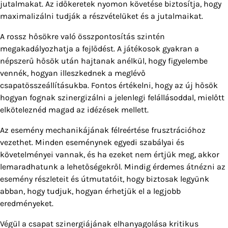
jutalmakat. Az időkeretek nyomon követése biztosítja, hogy
maximalizálni tudják a részvételüket és a jutalmaikat.
A rossz hősökre való összpontosítás szintén
megakadályozhatja a fejlődést. A játékosok gyakran a
népszerű hősök után hajtanak anélkül, hogy figyelembe
vennék, hogyan illeszkednek a meglévő
csapatösszeállításukba. Fontos értékelni, hogy az új hősök
hogyan fognak szinergizálni a jelenlegi felállásoddal, mielőtt
elköteleznéd magad az idézések mellett.
Az esemény mechanikájának félreértése frusztrációhoz
vezethet. Minden eseménynek egyedi szabályai és
követelményei vannak, és ha ezeket nem értjük meg, akkor
lemaradhatunk a lehetőségekről. Mindig érdemes átnézni az
esemény részleteit és útmutatóit, hogy biztosak legyünk
abban, hogy tudjuk, hogyan érhetjük el a legjobb
eredményeket.
Végül a csapat szinergiájának elhanyagolása kritikus